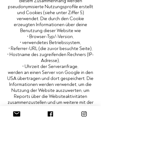
diesem Zusammenhang werden
pseudonymisierte Nutzungsprofile erstellt
und Cookies (siehe unter Ziffer 5)
verwendet. Die durch den Cookie
erzeugten Informationen über deine
Benutzung dieser Website wie
• Browser-Typ/-Version,
• verwendetes Betriebssystem,
• Referrer-URL (die zuvor besuchte Seite),
• Hostname des zugreifenden Rechners (IP-
Adresse),
• Uhrzeit der Serveranfrage,
werden an einen Server von Google in den
USA übertragen und dort gespeichert. Die
Informationen werden verwendet, um die
Nutzung der Website auszuwerten, um
Reports über die Websiteaktivitäten
zusammenzustellen und um weitere mit der
Websitenutzung und der Internetnutzung
verbundene Dienstleistungen zu Zwecken
der Marktforschung und bedarfsgerechten
Gestaltung dieser Internetseiten zu
erbringen. Auch werden diese
Informationen gegebenenfalls an Dritte