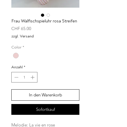
Frau Walfischspieluhr rosa Streifen
Preis
CHF 65.00
zzgl. Versand
Color
*
Anzahl
*
In den Warenkorb
Sofortkauf
Melodie: La vie en rose