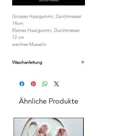
Grosses Haargummi, Durchmesser
14cm
Kleines Haargummi, Durchmesser
12 cm
weiches Musselin
Waschanleitung
Handwäsche empfohlen
Ähnliche Produkte