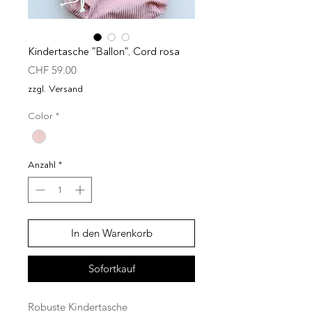
Kindertasche "Ballon", Cord rosa
Preis
CHF 59.00
zzgl. Versand
Color
*
Anzahl
*
In den Warenkorb
Sofortkauf
Robuste Kindertasche