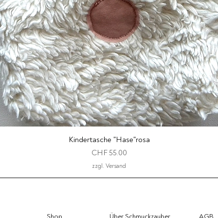
Schnellansicht
Kindertasche "Hase"rosa
Preis
CHF 55.00
zzgl. Versand
Shop
Über Schmuckzauber
AGB